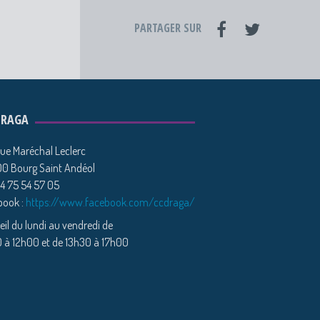
PARTAGER SUR
DRAGA
ue Maréchal Leclerc
0 Bourg Saint Andéol
04 75 54 57 05
book :
https://www.facebook.com/ccdraga/
il du lundi au vendredi de
 à 12h00 et de 13h30 à 17h00