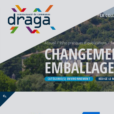
LA COL
Accueil
Infos pratiques et publications
To
CHANGEMEN
EMBALLAGE
CATÉGORIE(S) ENVIRONNEMENT
RÉDIGÉ LE 