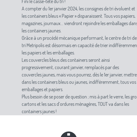
Fini le casse-tête du tri !
A compter du 1er janvier 2024, les consignes de tri évoluent et
les containers bleus « Papier » disparaissent. Tous vos papiers,
magazines, journaux… viendront rejoindre les emballages dan
les containers jaunes.
Grâce à un procédé mécanique performant, le centre de tri de
tri Metripolis est désormais en capacité de trier indifféremmen
les papiers et les emballages.
Les couvercles bleus des containers seront ainsi
progressivement, courant janvier, remplacés par des
couvercles jaunes, mais vous pourrez, dès le 1er janvier, mettre
dans les containers bleus ou jaunes, indifféremment, tous vos
emballages et papiers.
Plus besoin de se poser de question ; mis à part le verre, les gro
cartons et les sacs d’ordures ménagères, TOUT va dans les
containers jaunes !
> En vrac : Emballages, bouteilles plastiques, briques
alimentaires, barquettes aluminium ou polystyrène, canettes,
films et sacs plastiques, pots de yaourt, papiers blanc, kraft,