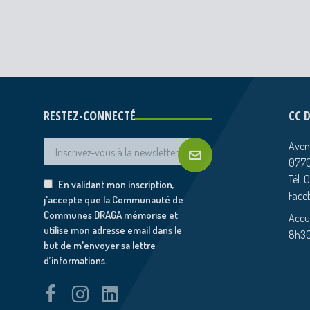
RESTEZ-CONNECTÉ
CC 
Aven
0770
Tél: 
En validant mon inscription,
Face
j'accepte que la Communauté de
Communes DRAGA mémorise et
Accue
utilise mon adresse email dans le
8h30
but de m'envoyer sa lettre
d’informations.