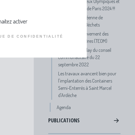
Participe aux Jeux Olympiques et
Paralympiques de Paris 2024 !!!
Semaine Européenne de
aitez activer
Réduction des Déchets
FAQ Taxe d'Enlèvement des
UE DE CONFIDENTIALITÉ
Ordures Ménagères (TEOM)
Visionnez le replay du conseil
communautaire du 22
septembre 2022
Les travaux avancent bien pour
l'implantation des Containers
Semi-Enterrés à Saint Marcel
d'Ardèche
Agenda
PUBLICATIONS