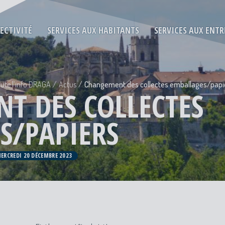
LECTIVITÉ
SERVICES AUX HABITANTS
SERVICES AUX ENTR
ute l’info DRAGA
Actus
Changement des collectes emballages/papi
T DES COLLECTES
S/PAPIERS
MERCREDI 20 DÉCEMBRE 2023