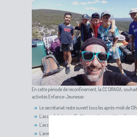
En cette période de reconfinement, la CC DRAGA, souhai
activités Enfance-Jeunesse :
Le secrétariat reste ouvert tous les après-midi de 13
L'accueil de Loisirs 3 - 14 ans reste ouvert tous les
L'accueil de jeunes 14 - 17 ans (à Bourg-Saint-Andéol 
L'animation futsal et les ouvertures des locaux jeunes