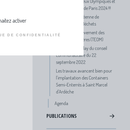
Participe aux Jeux Olympiques et
Paralympiques de Paris 2024 !!!
Semaine Européenne de
aitez activer
Réduction des Déchets
FAQ Taxe d'Enlèvement des
UE DE CONFIDENTIALITÉ
Ordures Ménagères (TEOM)
Visionnez le replay du conseil
communautaire du 22
septembre 2022
Les travaux avancent bien pour
l'implantation des Containers
Semi-Enterrés à Saint Marcel
d'Ardèche
Agenda
PUBLICATIONS