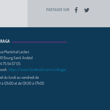
PARTAGER SUR
DRAGA
ue Maréchal Leclerc
0 Bourg Saint Andéol
04 75 54 57 05
book :
https://www.facebook.com/ccdraga/
il du lundi au vendredi de
 à 12h00 et de 13h30 à 17h00