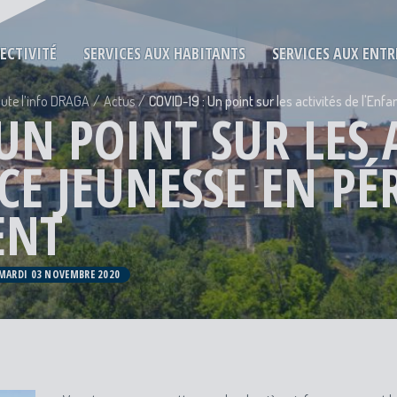
LECTIVITÉ
SERVICES AUX HABITANTS
SERVICES AUX ENTR
ute l’info DRAGA
Actus
COVID-19 : Un point sur les activités de l'E
 UN POINT SUR LES 
CE JEUNESSE EN PÉ
ENT
 MARDI 03 NOVEMBRE 2020