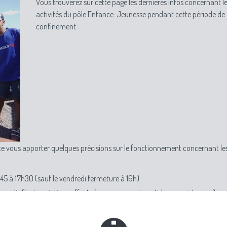
Vous trouverez sur cette page les dernières infos concernant l
activités du pôle Enfance-Jeunesse pendant cette période de
confinement.
te vous apporter quelques précisions sur le fonctionnement concernant le
h45 à 17h30 (sauf le vendredi fermeture à 16h).
 mercredis (les inscriptions effectuées auparavant sont donc maintenues).
et à Viviers) reste ouvert tous les mercredis après-midi.
 le mardi soir et le vendredi soir, sont suspendues.