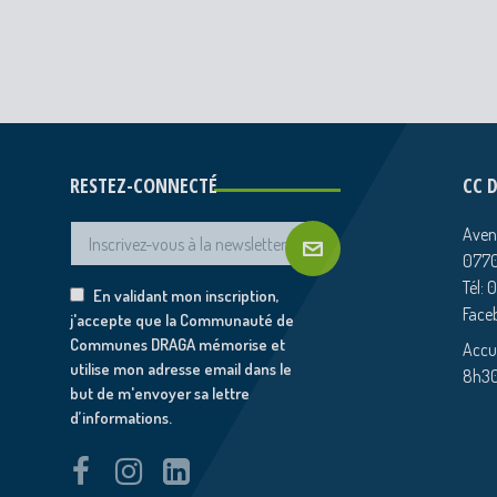
RESTEZ-CONNECTÉ
CC 
Aven
0770
Tél: 
En validant mon inscription,
Face
j'accepte que la Communauté de
Communes DRAGA mémorise et
Accue
utilise mon adresse email dans le
8h30
but de m'envoyer sa lettre
d’informations.