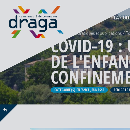
LA COL
Accueil
Infos pratiques et publications
To
COVID-19 :
DE L'ENFAN
CONFINEM
CATÉGORIE(S) ENFANCE-JEUNESSE
RÉDIGÉ LE