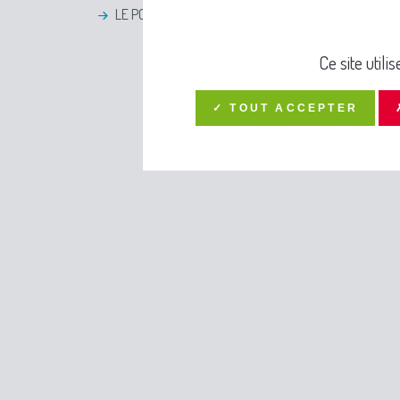
LE PORT DU MASQUE DEVIENT OBLIGATOIRE POUR T
Ce site util
✓ TOUT ACCEPTER