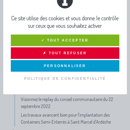
Actus
Un dimanche à la plage
Ce site utilise des cookies et vous donne le contrôle
PROGRAMME & INSCRIPTIONS VACANCES D'ETE 2026
sur ceux que vous souhaitez activer
Fin des horaire d'été des déchèteries le 1er sept.
Concert de Noël
✓ TOUT ACCEPTER
Journées France Services du 7 au 19 octobre 2024
✗ TOUT REFUSER
APPEL A DANSER !
Participe aux Jeux Olympiques et Paralympiques de
PERSONNALISER
Paris 2024 !!!
POLITIQUE DE CONFIDENTIALITÉ
Semaine Européenne de Réduction des Déchets
FAQ Taxe d'Enlèvement des Ordures Ménagères (TEOM)
Visionnez le replay du conseil communautaire du 22
septembre 2022
Les travaux avancent bien pour l'implantation des
Containers Semi-Enterrés à Saint Marcel d'Ardèche