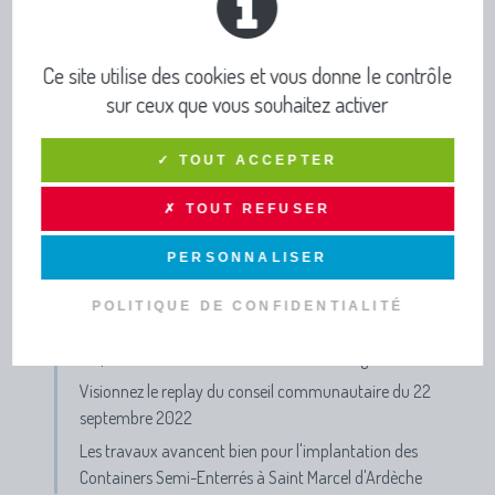
Actus
Un dimanche à la plage
Ce site utilise des cookies et vous donne le contrôle
PROGRAMME & INSCRIPTIONS VACANCES D'ETE 2026
sur ceux que vous souhaitez activer
Fin des horaire d'été des déchèteries le 1er sept.
✓ TOUT ACCEPTER
Concert de Noël
Journées France Services du 7 au 19 octobre 2024
✗ TOUT REFUSER
APPEL A DANSER !
PERSONNALISER
Participe aux Jeux Olympiques et Paralympiques de
Paris 2024 !!!
POLITIQUE DE CONFIDENTIALITÉ
Semaine Européenne de Réduction des Déchets
FAQ Taxe d'Enlèvement des Ordures Ménagères (TEOM)
Visionnez le replay du conseil communautaire du 22
septembre 2022
Les travaux avancent bien pour l'implantation des
Containers Semi-Enterrés à Saint Marcel d'Ardèche