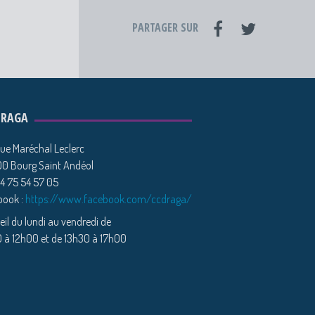
PARTAGER SUR
DRAGA
ue Maréchal Leclerc
0 Bourg Saint Andéol
04 75 54 57 05
book :
https://www.facebook.com/ccdraga/
il du lundi au vendredi de
 à 12h00 et de 13h30 à 17h00