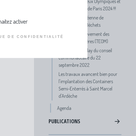
Participe aux Jeux Olympiques et
Paralympiques de Paris 2024 !!!
Semaine Européenne de
aitez activer
Réduction des Déchets
FAQ Taxe d'Enlèvement des
UE DE CONFIDENTIALITÉ
Ordures Ménagères (TEOM)
Visionnez le replay du conseil
communautaire du 22
septembre 2022
Les travaux avancent bien pour
l'implantation des Containers
Semi-Enterrés à Saint Marcel
d'Ardèche
Agenda
PUBLICATIONS