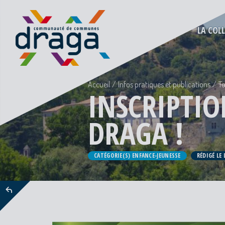
LA COL
Accueil
Infos pratiques et publications
To
INSCRIPTIO
DRAGA !
CATÉGORIE(S) ENFANCE-JEUNESSE
RÉDIGÉ LE