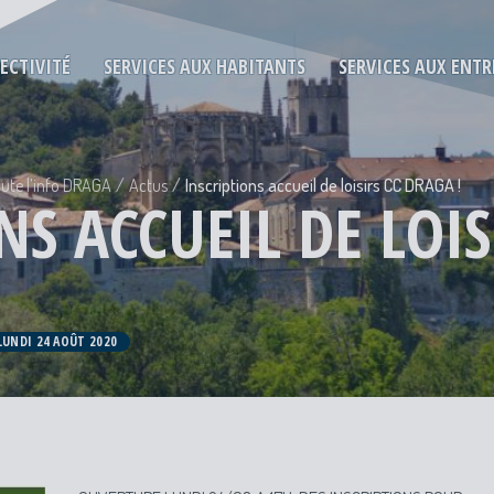
LECTIVITÉ
SERVICES AUX HABITANTS
SERVICES AUX ENTR
ute l’info DRAGA
Actus
Inscriptions accueil de loisirs CC DRAGA !
NS ACCUEIL DE LOIS
 LUNDI 24 AOÛT 2020