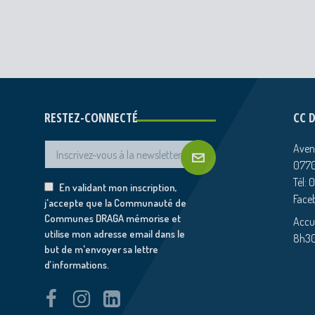
RESTEZ-CONNECTÉ
CC 
Aven
0770
Tél: 
En validant mon inscription,
Face
j'accepte que la Communauté de
Communes DRAGA mémorise et
Accue
utilise mon adresse email dans le
8h30
but de m'envoyer sa lettre
d’informations.