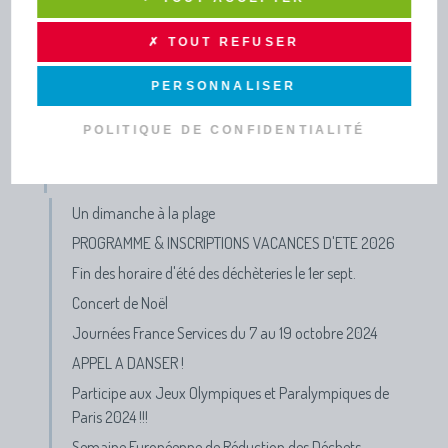
INFOS PRATIQUES ET
✗ TOUT REFUSER
PUBLICATIONS
PERSONNALISER
TOUTE L’INFO DRAGA
POLITIQUE DE CONFIDENTIALITÉ
Lettres d'infos - Newsletters
Actus
Un dimanche à la plage
PROGRAMME & INSCRIPTIONS VACANCES D'ETE 2026
Fin des horaire d'été des déchèteries le 1er sept.
Concert de Noël
Journées France Services du 7 au 19 octobre 2024
APPEL A DANSER !
Participe aux Jeux Olympiques et Paralympiques de
Paris 2024 !!!
Semaine Européenne de Réduction des Déchets