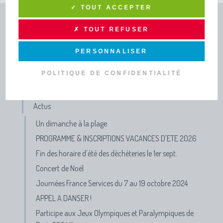
✓ TOUT ACCEPTER
INFOS PRATIQUES ET
✗ TOUT REFUSER
PUBLICATIONS
PERSONNALISER
TOUTE L’INFO DRAGA
POLITIQUE DE CONFIDENTIALITÉ
Lettres d'infos - Newsletters
Actus
Un dimanche à la plage
PROGRAMME & INSCRIPTIONS VACANCES D'ETE 2026
Fin des horaire d'été des déchèteries le 1er sept.
Concert de Noël
Journées France Services du 7 au 19 octobre 2024
APPEL A DANSER !
Participe aux Jeux Olympiques et Paralympiques de