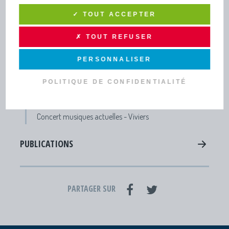
INFOS PRATIQUES ET
✓ TOUT ACCEPTER
PUBLICATIONS
✗ TOUT REFUSER
TOUTE L’INFO DRAGA
PERSONNALISER
Lettres d'infos - Newsletters
Actus
POLITIQUE DE CONFIDENTIALITÉ
Agenda
Concert musiques actuelles - Viviers
PUBLICATIONS
PARTAGER SUR