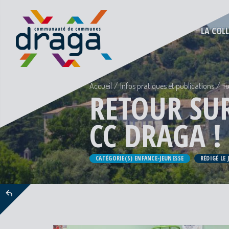
LA COL
Accueil
Infos pratiques et publications
To
RETOUR SUR
CC DRAGA !
CATÉGORIE(S) ENFANCE-JEUNESSE
RÉDIGÉ LE 