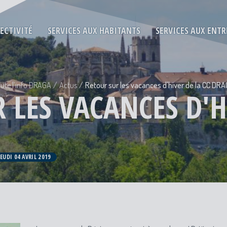
LECTIVITÉ
SERVICES AUX HABITANTS
SERVICES AUX ENTR
ute l’info DRAGA
Actus
Retour sur les vacances d'hiver de la CC DRA
 LES VACANCES D'H
JEUDI 04 AVRIL 2019