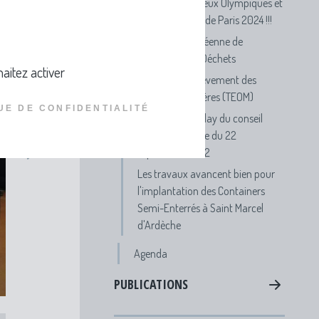
Participe aux Jeux Olympiques et
Paralympiques de Paris 2024 !!!
Semaine Européenne de
Réduction des Déchets
aitez activer
FAQ Taxe d'Enlèvement des
Ordures Ménagères (TEOM)
UE DE CONFIDENTIALITÉ
Visionnez le replay du conseil
communautaire du 22
septembre 2022
Les travaux avancent bien pour
l'implantation des Containers
Semi-Enterrés à Saint Marcel
d'Ardèche
Agenda
PUBLICATIONS