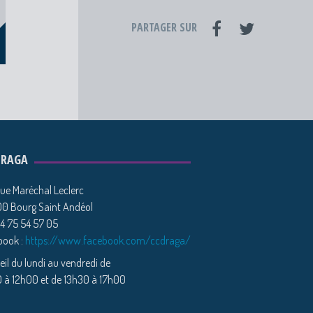
PARTAGER SUR
DRAGA
ue Maréchal Leclerc
0 Bourg Saint Andéol
04 75 54 57 05
book :
https://www.facebook.com/ccdraga/
il du lundi au vendredi de
 à 12h00 et de 13h30 à 17h00