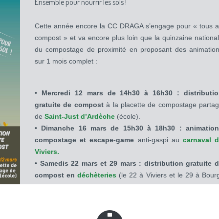
Ensemble pour nourrir les sols !
Cette année encore la CC DRAGA s’engage pour « tous 
compost » et va encore plus loin que la quinzaine nationa
du compostage de proximité en proposant des animatio
sur 1 mois complet :
•
Mercredi 12 mars de 14h30 à 16h30 : distributi
gratuite de compost
à la placette de compostage parta
de
Saint-Just d’Ardèche
(école).
•
Dimanche 16 mars de 15h30 à 18h30 : animation
compostage et escape-game
anti-gaspi au
carnaval 
Viviers.
•
Samedis
22 mars et 29 mars : distribution gratuite 
compost en
déchèteries
(le 22 à Viviers et le 29 à Bour
Saint-Andéol aux horaires d’ouverture des déchèteries) av
de 10h à 12h une animation sur la gestion des déche
verts !