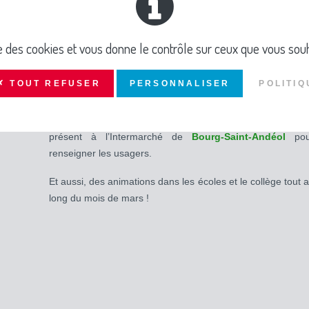
•
Dimanche 30 mars de 10h à 12h : animation
compostage et lecture d'histoire à la bibliothèque 
ise des cookies et vous donne le contrôle sur ceux que vous souh
aint-Martin d'Ardèche
✗ TOUT REFUSER
PERSONNALISER
POLITIQ
• En avril (date à venir) notre maître composteur se
présent à l’Intermarché de
Bourg-Saint-Andéol
pou
renseigner les usagers.
Et aussi, des animations dans les écoles et le collège tout 
long du mois de mars !