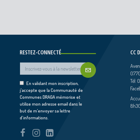
RESTEZ-CONNECTÉ
CC 
Aven
0770
Tél: 
En validant mon inscription,
Face
j'accepte que la Communauté de
Communes DRAGA mémorise et
Accue
utilise mon adresse email dans le
8h30
but de m'envoyer sa lettre
d’informations.