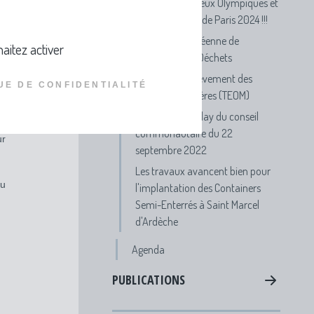
Participe aux Jeux Olympiques et
s
Paralympiques de Paris 2024 !!!
de
Semaine Européenne de
aitez activer
Réduction des Déchets
FAQ Taxe d'Enlèvement des
UE DE CONFIDENTIALITÉ
Ordures Ménagères (TEOM)
Visionnez le replay du conseil
ra
communautaire du 22
r
septembre 2022
Les travaux avancent bien pour
au
l'implantation des Containers
Semi-Enterrés à Saint Marcel
d'Ardèche
Agenda
PUBLICATIONS