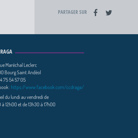
PARTAGER SUR
DRAGA
ue Maréchal Leclerc
0 Bourg Saint Andéol
04 75 54 57 05
book :
https://www.facebook.com/ccdraga/
il du lundi au vendredi de
 à 12h00 et de 13h30 à 17h00