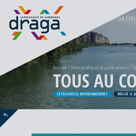
LA COL
Accueil
Infos pratiques et publications
To
TOUS AU C
CATÉGORIE(S) ENVIRONNEMENT
RÉDIGÉ LE 