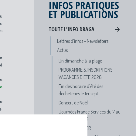
INFOS PRATIQUES
ET PUBLICATIONS
au
le
TOUTE L’INFO DRAGA
ns
Lettres d'infos - Newsletters
Actus
on
Un dimanche à la plage
gé
PROGRAMME & INSCRIPTIONS
VACANCES D'ETE 2026
s
Fin des horaire d'été des
de
déchèteries le 1er sept.
de
Concert de Noël
g-
Journées France Services du 7 au
ec
19 octobre 2024
ts
APPEL A DANSER !