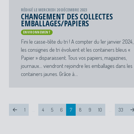
RÉDIGÉ LE MERCREDI 20 DÉCEMBRE 2023
CHANGEMENT DES COLLECTES
EMBALLAGES/PAPIERS
ENVIRONNEMENT
Fini le casse-tête du tri ! A compter du 1er janvier 2024,
les consignes de tri évoluent et les containers bleus «
Papier » disparaissent. Tous vos papiers, magazines,
journaux… viendront rejoindre les emballages dans les
containers jaunes. Grâce à…
1
…
4
5
6
7
8
9
10
…
33