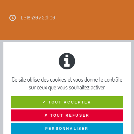
De 18h30 à 20h00
INFOS PRATIQUES ET
PUBLICATIONS
Ce site utilise des cookies et vous donne le contrôle
TOUTE L’INFO DRAGA
sur ceux que vous souhaitez activer
Lettres d'infos - Newsletters
Actus
✓ TOUT ACCEPTER
Agenda
✗ TOUT REFUSER
Concert musiques actuelles - Viviers
PERSONNALISER