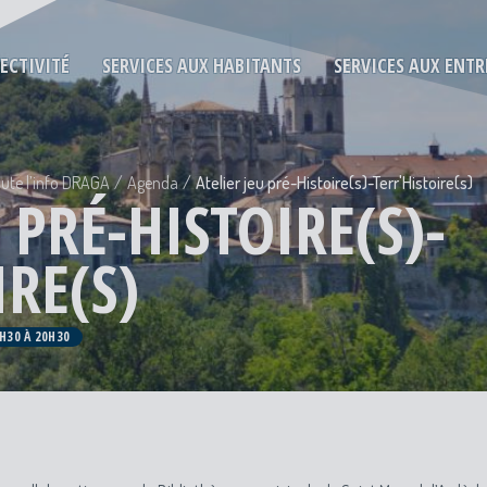
LECTIVITÉ
SERVICES AUX HABITANTS
SERVICES AUX ENTR
ute l’info DRAGA
Agenda
Atelier jeu pré-Histoire(s)-Terr'Histoire(s)
 PRÉ-HISTOIRE(S)-
IRE(S)
8H30 À 20H30