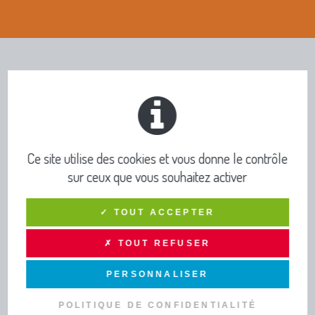
INFOS PRATIQUES ET
PUBLICATIONS
TOUTE L’INFO DRAGA
Ce site utilise des cookies et vous donne le contrôle
Lettres d'infos - Newsletters
sur ceux que vous souhaitez activer
Actus
Agenda
✓ TOUT ACCEPTER
Concert musiques actuelles - Viviers
✗ TOUT REFUSER
PUBLICATIONS
PERSONNALISER
POLITIQUE DE CONFIDENTIALITÉ