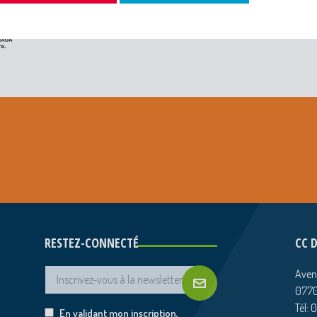
RESTEZ-CONNECTÉ
CC 
Aven
0770
Tél: 
En validant mon inscription,