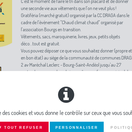
C'est le moment de faire le tri dans son placard et de donner
une seconde vie aux vêtements que l'on ne veut plus !
Gratiféria (marché gratuit) organisé par la CC DRAGA dans le
cadre de l'évènement "Chaud climat chaud" organisé par
l'association Bourgs en transition.
Vêtements, sacs, maroquinerie, livres, jeux, petits objets
déco...tout est gratuit.
Vous pouvez déposer ce que vous souhaitez donner (propre et
en bon état) au siège de la communauté de communes DRA
2 av Maréchal Leclerc - Bourg-Saint-Andéol jusqu'au 27
septembre, ou sur place, le jour même, au foyer municipal de
Bourg-Saint-Andéol le 28 septembre.
ise des cookies et vous donne le contrôle sur ceux que vous souh
✗ TOUT REFUSER
PERSONNALISER
POLITIQ