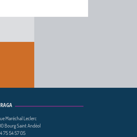
DRAGA
ue Maréchal Leclerc
0 Bourg Saint Andéol
04 75 54 57 05