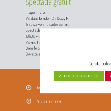
Spectacle gratuit
Etape de création
Vis dans le vide – Cie Crazy R
Trapèze volant, cadre aérien....
Spectacle de voltige circassienne pour 7 artistes, la Comp
19h30 – tout public
Viviers, Parc de la Mairie
Dans le cadre d’une résidence organisée en partenariat av
Buvette et petite restauration avec la guinguette de l’AL
Ce site util
✓ TOUT ACCEPTER
De 19h30 à 21h00
Parc de la mairie