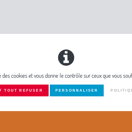
agnie Crazy R travaille sur la maîtrise de la chute.
ec la Mairie de Viviers.
PEV
ise des cookies et vous donne le contrôle sur ceux que vous souh
✗ TOUT REFUSER
PERSONNALISER
POLITIQ