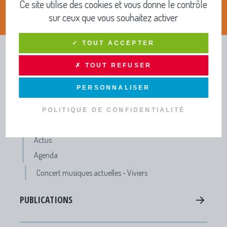
Ce site utilise des cookies et vous donne le contrôle
sur ceux que vous souhaitez activer
✓ TOUT ACCEPTER
INFOS PRATIQUES ET
✗ TOUT REFUSER
PUBLICATIONS
PERSONNALISER
TOUTE L’INFO DRAGA
POLITIQUE DE CONFIDENTIALITÉ
Lettres d'infos - Newsletters
Actus
Agenda
Concert musiques actuelles - Viviers
PUBLICATIONS