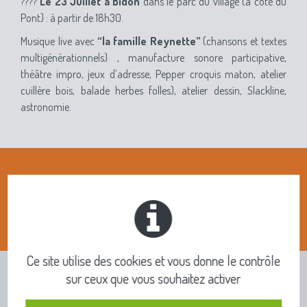
????
Le 23 Juillet à Bidon
dans le parc du village (à côté du
Pont) : à partir de 18h30.
Musique live avec
“la famille Reynette”
(chansons et textes
multigénérationnels) , manufacture sonore participative,
théâtre impro, jeux d’adresse, Pepper croquis maton, atelier
cuillère bois, balade herbes folles), atelier dessin, Slackline,
astronomie.
De 18h30 à 23h30
Ce site utilise des cookies et vous donne le contrôle
sur ceux que vous souhaitez activer
INFOS PRATIQUES ET