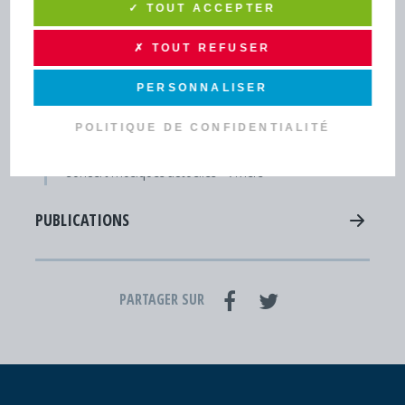
PUBLICATIONS
✓ TOUT ACCEPTER
TOUTE L’INFO DRAGA
✗ TOUT REFUSER
Lettres d'infos - Newsletters
PERSONNALISER
Actus
POLITIQUE DE CONFIDENTIALITÉ
Agenda
Concert musiques actuelles - Viviers
PUBLICATIONS
PARTAGER SUR