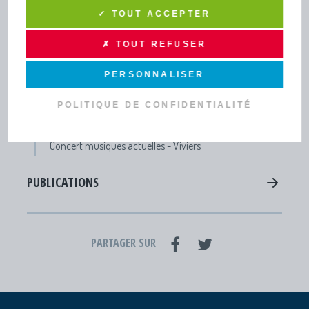
INFOS PRATIQUES ET
PUBLICATIONS
✓ TOUT ACCEPTER
✗ TOUT REFUSER
TOUTE L’INFO DRAGA
PERSONNALISER
Lettres d'infos - Newsletters
Actus
POLITIQUE DE CONFIDENTIALITÉ
Agenda
Concert musiques actuelles - Viviers
PUBLICATIONS
PARTAGER SUR