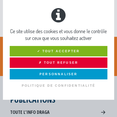
???????????????????? ????????????????????????????????????
????
Complexe sportif intercommunal des 3 Saints
????
Samedi 8 novembre à 19h
À partir de 10 ans – Places limitées – durée 1h10
Ce site utilise des cookies et vous donne le contrôle
sur ceux que vous souhaitez activer
✓ TOUT ACCEPTER
De 19h00 à 20h30
✗ TOUT REFUSER
PERSONNALISER
POLITIQUE DE CONFIDENTIALITÉ
INFOS PRATIQUES ET
PUBLICATIONS
TOUTE L’INFO DRAGA