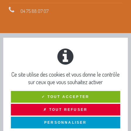
04 75 88 07 07
INFOS PRATIQUES ET
PUBLICATIONS
TOUTE L’INFO DRAGA
Ce site utilise des cookies et vous donne le contrôle
sur ceux que vous souhaitez activer
Lettres d'infos - Newsletters
Actus
✓ TOUT ACCEPTER
Agenda
✗ TOUT REFUSER
Concert musiques actuelles - Viviers
PERSONNALISER
PUBLICATIONS