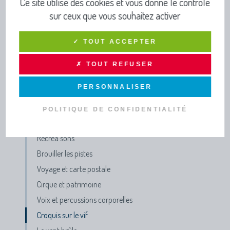
Ce site utilise des cookies et vous donne le contrôle
sur ceux que vous souhaitez activer
L'histoire à tes oreilles
Chant pour tous
✓ TOUT ACCEPTER
Remix en ballade
Un petit bout de papier
✗ TOUT REFUSER
Voyage en Vivarais
PERSONNALISER
GNOMON
Arborescence
POLITIQUE DE CONFIDENTIALITÉ
Meemo07
Récréa'sons
Brouiller les pistes
Voyage et carte postale
Cirque et patrimoine
Voix et percussions corporelles
Croquis sur le vif