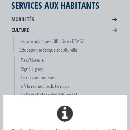
SERVICES AUX HABITANTS
MOBILITÉS
CULTURE
Lecture publique - BIBLIOs en DRAGA
Education artistique et culturelle
Pass'Muraille
Signé Signac
Là où vont nos sons
« À la recherche du temps »
La Petite Balade des Debussy(s)
PréHistoire(s) – Terr’Histoire(s)
Pierres levées
Vie à pied dans ma ville
être un jardin